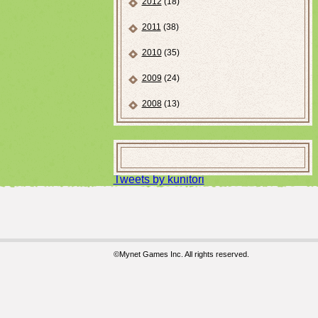
2012
(18)
2011
(38)
2010
(35)
2009
(24)
2008
(13)
Tweets by kunitori
©Mynet Games Inc. All rights reserved.