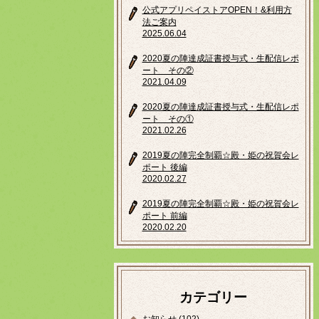
公式アプリペイストアOPEN！&利用方
法ご案内
2025.06.04
2020夏の陣達成証書授与式・生配信レポ
ート その②
2021.04.09
2020夏の陣達成証書授与式・生配信レポ
ート その①
2021.02.26
2019夏の陣完全制覇☆殿・姫の祝賀会レ
ポート 後編
2020.02.27
2019夏の陣完全制覇☆殿・姫の祝賀会レ
ポート 前編
2020.02.20
カテゴリー