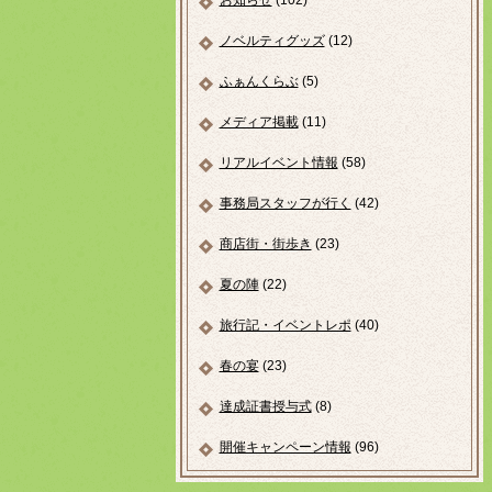
お知らせ
(102)
ノベルティグッズ
(12)
ふぁんくらぶ
(5)
メディア掲載
(11)
リアルイベント情報
(58)
事務局スタッフが行く
(42)
商店街・街歩き
(23)
夏の陣
(22)
旅行記・イベントレポ
(40)
春の宴
(23)
達成証書授与式
(8)
開催キャンペーン情報
(96)