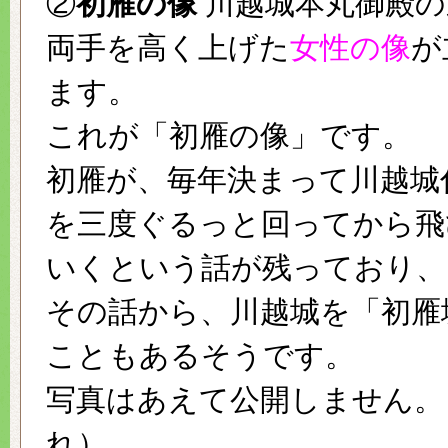
②
初雁の像
川越城本丸御殿の
両手を高く上げた
女性の像
が
ます。
これが「初雁の像」です。
初雁が、毎年決まって川越城
を三度ぐるっと回ってから飛
いくという話が残っており、
その話から、川越城を「初雁
こともあるそうです。
写真はあえて公開しません。
れ）