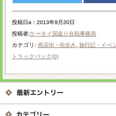
投稿日a：2013年9月20日
投稿者:
ケータイ国盗り合戦事務局
カテゴリ:
商店街・街歩き
,
旅行記・イベ
トラックバック(0)