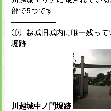
部で5つ
です。
——————
①川越城旧城内に唯一残って
堀跡、
川越城中ノ門堀跡