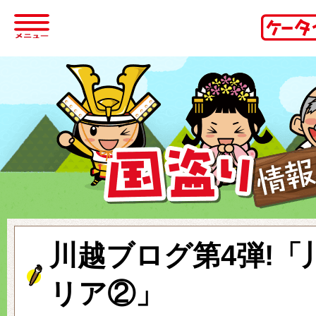
川越ブログ第4弾!「
リア②」