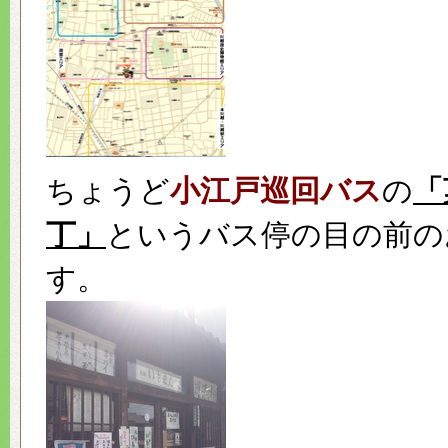
ちょうど
小江戸巡回バス
の
「
丁」
というバス停の目の前の
す。