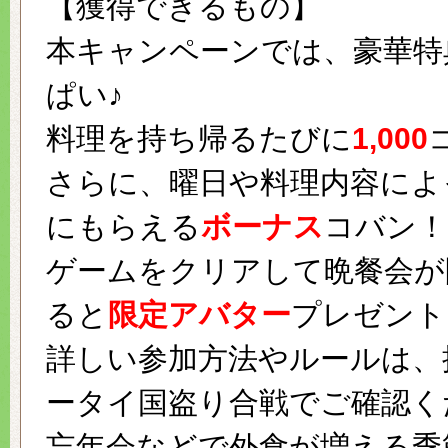
【獲得できるもの】
本キャンペーンでは、豪華特
ぱい♪
料理を持ち帰るたびに
1,000
さらに、曜日や料理内容によ
にもらえる
ボーナス
コバン！
ゲームをクリアして晩餐会が
ると
限定アバター
プレゼント
詳しい参加方法やルールは、
ータイ国盗り合戦でご確認く
忘年会などで外食が増える季