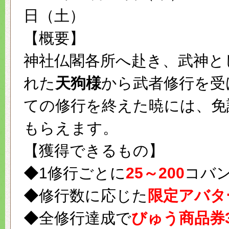
日（土）
【概要】
神社仏閣各所へ赴き、武神と
れた
天狗様
から武者修行を受
ての修行を終えた暁には、免
もらえます。
【獲得できるもの】
◆1修行ごとに
25～200
コバ
◆修行数に応じた
限定アバタ
◆全修行達成で
びゅう商品券