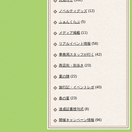
お知らせ
(102)
ノベルティグッズ
(12)
ふぁんくらぶ
(5)
メディア掲載
(11)
リアルイベント情報
(58)
事務局スタッフが行く
(42)
商店街・街歩き
(23)
夏の陣
(22)
旅行記・イベントレポ
(40)
春の宴
(23)
達成証書授与式
(8)
開催キャンペーン情報
(96)