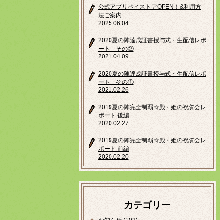
公式アプリペイストアOPEN！&利用方
法ご案内
2025.06.04
2020夏の陣達成証書授与式・生配信レポ
ート その②
2021.04.09
2020夏の陣達成証書授与式・生配信レポ
ート その①
2021.02.26
2019夏の陣完全制覇☆殿・姫の祝賀会レ
ポート 後編
2020.02.27
2019夏の陣完全制覇☆殿・姫の祝賀会レ
ポート 前編
2020.02.20
カテゴリー