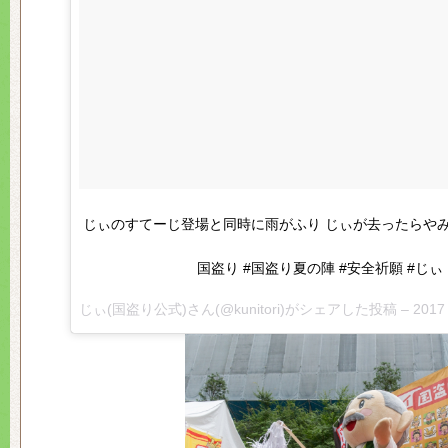
じぃのすてーじ登場と同時に雨がふり じぃが去ったらやみました
国盗り #国盗り夏の陣 #安全祈願 #じぃ
じぃ(国盗り公式)さん(@kunitori)がシェアした投稿 –
2017 