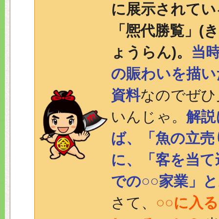
に展示されてい
「熈代勝覧」(
ょうらん)。
当
の賑わいを描い
資料
なのでぜひ
いんじゃ。
解説
ば、「魚の立売
に、「客を当て
での○○家業」
さて、
○○に入