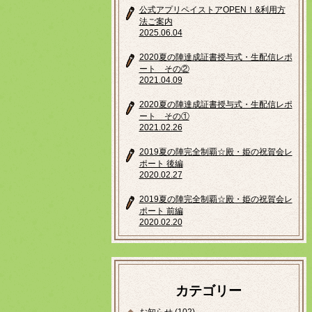
公式アプリペイストアOPEN！&利用方
法ご案内
2025.06.04
2020夏の陣達成証書授与式・生配信レポ
ート その②
2021.04.09
2020夏の陣達成証書授与式・生配信レポ
ート その①
2021.02.26
2019夏の陣完全制覇☆殿・姫の祝賀会レ
ポート 後編
2020.02.27
2019夏の陣完全制覇☆殿・姫の祝賀会レ
ポート 前編
2020.02.20
カテゴリー