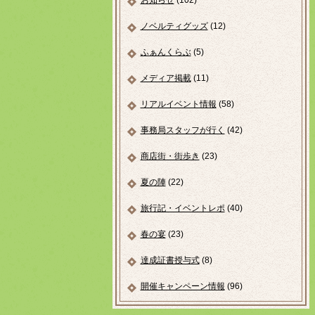
お知らせ
(102)
ノベルティグッズ
(12)
ふぁんくらぶ
(5)
メディア掲載
(11)
リアルイベント情報
(58)
事務局スタッフが行く
(42)
商店街・街歩き
(23)
夏の陣
(22)
旅行記・イベントレポ
(40)
春の宴
(23)
達成証書授与式
(8)
開催キャンペーン情報
(96)