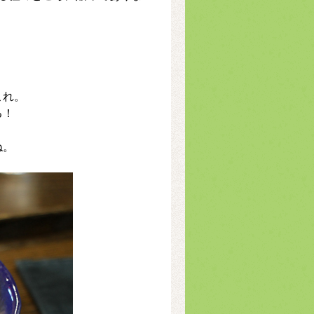
これ。
る！
ね。