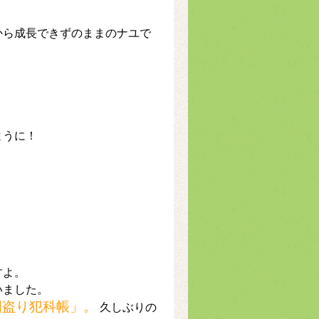
から成長できずのままのナユで
ように！
。
すよ。
いました。
国盗り犯科帳」。
久しぶりの