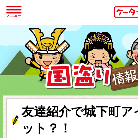
友達紹介で城下町ア
ット？！