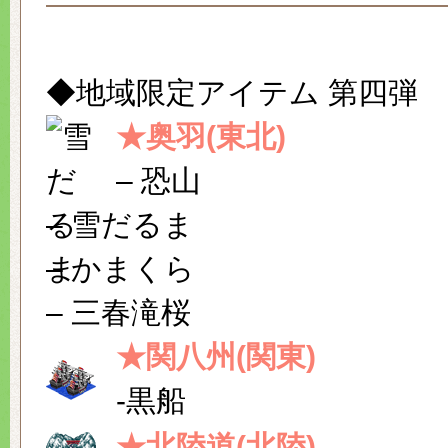
◆地域限定アイテム 第四弾
★奥羽(東北)
– 恐山
– 雪だるま
– かまくら
– 三春滝桜
★関八州(関東)
-黒船
★北陸道(北陸)