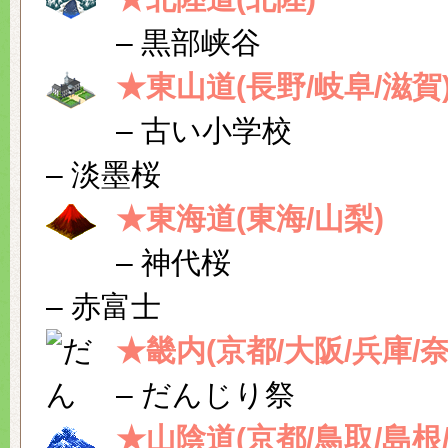
– 黒部峡谷
★東山道(長野/岐阜/滋賀
– 古い小学校
– 淡墨桜
★東海道(東海/山梨)
– 神代桜
– 赤富士
★畿内(京都/大阪/兵庫/奈
– だんじり祭
★山陰道(京都/鳥取/島根