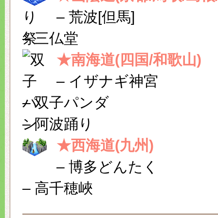
– 荒波[但馬]
– 三仏堂
★南海道(四国/和歌山)
– イザナギ神宮
– 双子パンダ
– 阿波踊り
★西海道(九州)
– 博多どんたく
– 高千穂峽