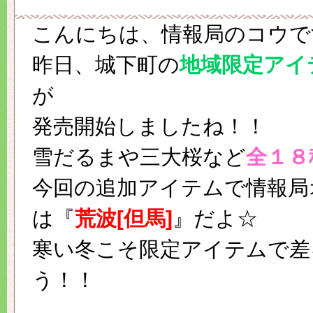
こんにちは、情報局のコウで
昨日、城下町の
地域限定アイ
が
発売開始しましたね！！
雪だるまや三大桜など
全１８
今回の追加アイテムで情報局
は『
荒波[但馬]
』だよ☆
寒い冬こそ限定アイテムで差
う！！