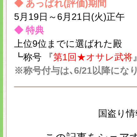
◆ あっぱれ(評価)期間
5月19日～6月21日(火)正午
◆ 特典
上位9位までに選ばれた殿
┗称号 『
第1回★オサレ武将
※称号付与は､6/21以降にな
国盗り情