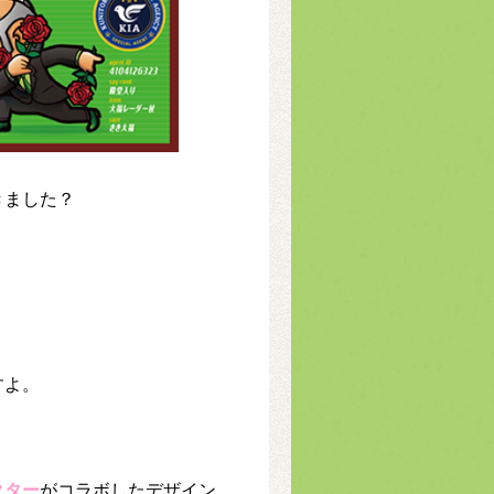
きました？
すよ。
クター
がコラボしたデザイン。