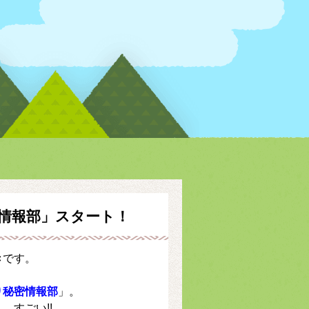
密情報部」スタート！
き
です。
り秘密情報部
」。
 すごい!!