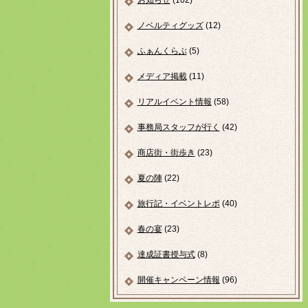
お知らせ
(102)
ノベルティグッズ
(12)
ふぁんくらぶ
(5)
メディア掲載
(11)
リアルイベント情報
(58)
事務局スタッフが行く
(42)
商店街・街歩き
(23)
夏の陣
(22)
旅行記・イベントレポ
(40)
春の宴
(23)
達成証書授与式
(8)
開催キャンペーン情報
(96)