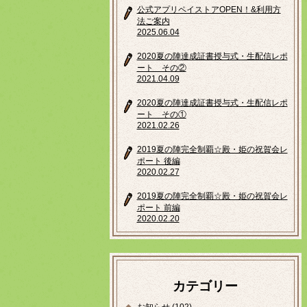
公式アプリペイストアOPEN！&利用方
法ご案内
2025.06.04
2020夏の陣達成証書授与式・生配信レポ
ート その②
2021.04.09
2020夏の陣達成証書授与式・生配信レポ
ート その①
2021.02.26
2019夏の陣完全制覇☆殿・姫の祝賀会レ
ポート 後編
2020.02.27
2019夏の陣完全制覇☆殿・姫の祝賀会レ
ポート 前編
2020.02.20
カテゴリー