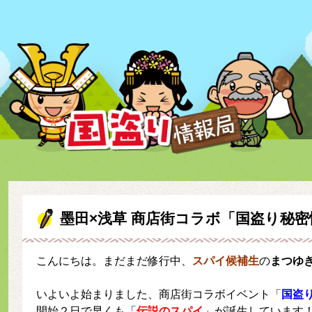
墨田×浅草 商店街コラボ「国盗り秘
こんにちは。まだまだ修行中、
スパイ候補生
の
まつゆ
いよいよ始まりました、商店街コラボイベント「
国盗
開始２日で早くも「
伝説のスパイ
」が誕生しています！