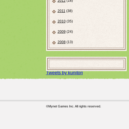
2012
(18)
2011
(38)
2010
(35)
2009
(24)
2008
(13)
Tweets by kunitori
©Mynet Games Inc. All rights reserved.