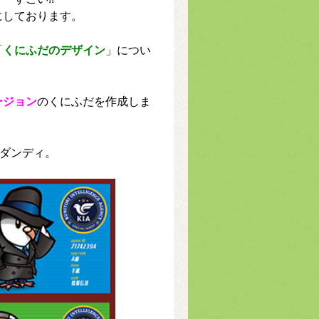
にしております。
「
くにふだのデザイン
」につい
ージョン
のくにふだを作成しま
ダンディ。