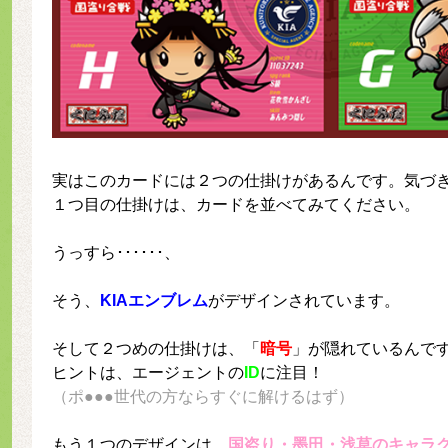
実はこのカードには２つの仕掛けがあるんです。気づ
１つ目の仕掛けは、カードを並べてみてください。
うっすら･･････、
そう、
KIAエンブレム
がデザインされています。
そして２つめの仕掛けは、「
暗号
」が隠れているんで
ヒントは、エージェントの
ID
に注目！
（ポ●●●世代の方ならすぐに解けるはず）
もう１つのデザインは、
国盗り・墨田・浅草のキャラ