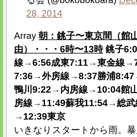
28, 2014
Array
朝：銚子〜東京間（館
由）・・・6時〜13時
銚子6:
線→6:56成東7:11→東金線→7
7:36→外房線→8:37勝浦8:47
鴨川9:22→内房線→10:04館山
房線→11:49蘇我11:54→総
→12:39東京
いきなりスタートから雨。暴