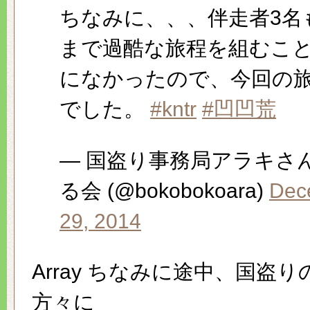
ちなみに、、、伴走者3名
まで過酷な旅程を組むこ
になかったので、今回の
でした。
#kntr
#凹凹荒
— 国盗り事務局アラキさ
る会 (@bokobokoara)
Dec
29, 2014
Array ちなみに途中、国盗
方々に