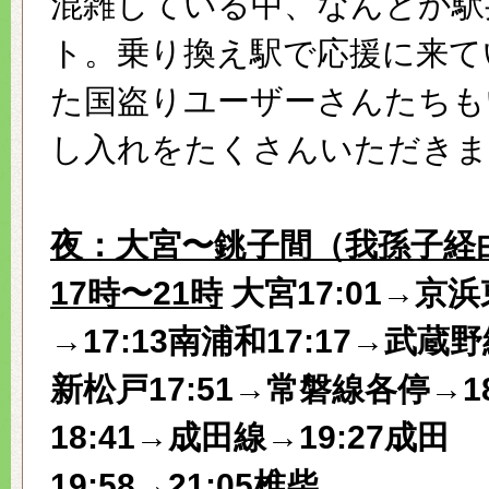
混雑している中、なんとか駅
ト。乗り換え駅で応援に来て
た国盗りユーザーさんたちも
し入れをたくさんいただきま
夜：大宮〜銚子間（我孫子経
17時〜21時
大宮17:01→京
→17:13南浦和17:17→武蔵野
新松戸17:51→常磐線各停→1
18:41→成田線→19:27成田
19:58→21:05椎柴