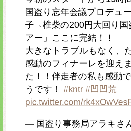
国盗り忘年会議プロデュ
子→椎柴の200円大回り国
アー」ここに完結！！
大きなトラブルもなく、
感動のフィナーレを迎え
た！！伴走者の私も感動
うです！
#kntr
#凹凹荒
pic.twitter.com/rk4xOwVes
— 国盗り事務局アラキさ