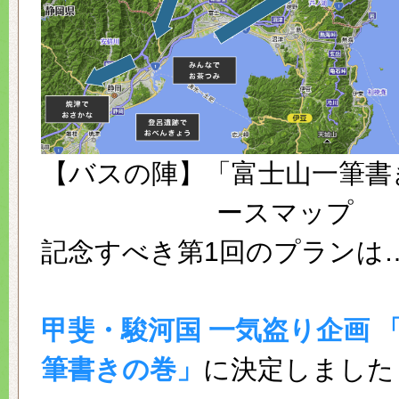
【バスの陣】「富士山一筆書
ースマップ
記念すべき第1回のプランは
甲斐・駿河国 一気盗り企画 
筆書きの巻」
に決定しました