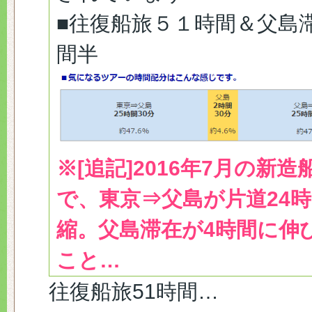
■往復船旅５１時間＆父島
間半
※[追記]2016年7月の新造
で、東京⇒父島が片道24
縮。父島滞在が4時間に伸
こと…
往復船旅51時間…