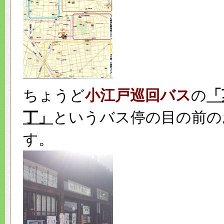
ちょうど
小江戸巡回バス
の
「
丁」
というバス停の目の前の
す。