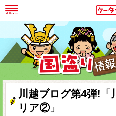
川越ブログ第4弾!「
リア②」