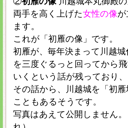
②
初雁の像
川越城本丸御殿の
両手を高く上げた
女性の像
が
ます。
これが「初雁の像」です。
初雁が、毎年決まって川越城
を三度ぐるっと回ってから飛
いくという話が残っており、
その話から、川越城を「初雁
こともあるそうです。
写真はあえて公開しません。
れ）