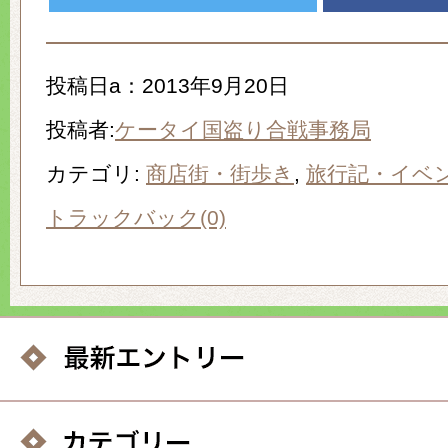
投稿日a：2013年9月20日
投稿者:
ケータイ国盗り合戦事務局
カテゴリ:
商店街・街歩き
,
旅行記・イベ
トラックバック(0)