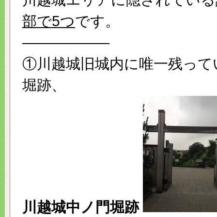
部で5つ
です。
——————
①川越城旧城内に唯一残って
堀跡、
川越城中ノ門堀跡