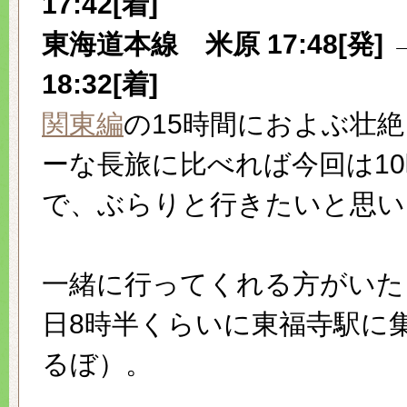
17:42[着]
東海道本線
米原 17:48[発] 
18:32[着]
関東編
の15時間におよぶ壮
ーな長旅に比べれば今回は1
で、ぶらりと行きたいと思い
一緒に行ってくれる方がいたら
日8時半くらいに東福寺駅に
るぼ）。