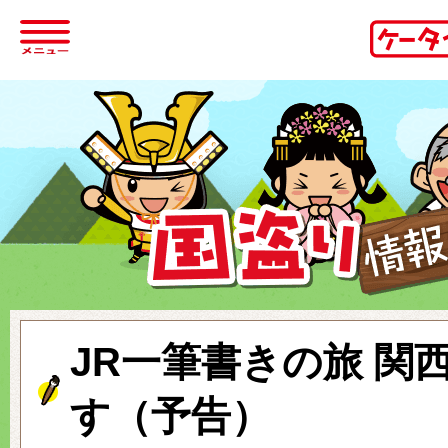
JR一筆書きの旅 関
す（予告）